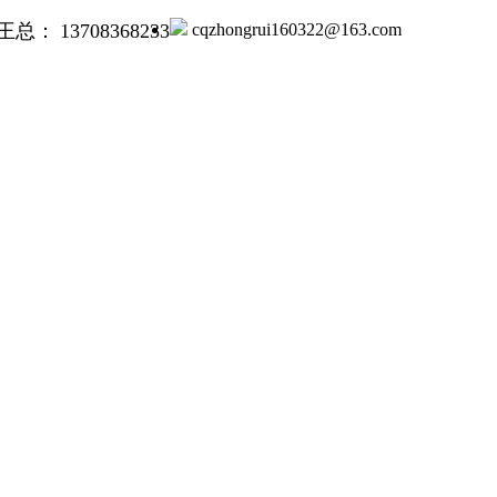
王总：
13708368233
cqzhongrui160322@163.com